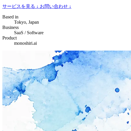
サービスを見る
↓
お問い合わせ
↓
Based in
Tokyo, Japan
Business
SaaS / Software
Product
monoshiri.ai